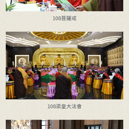
108菩薩戒
108梁皇大法會