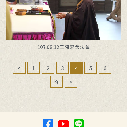
107.08.12三時繫念法會
<
1
2
3
4
5
6
...
9
>