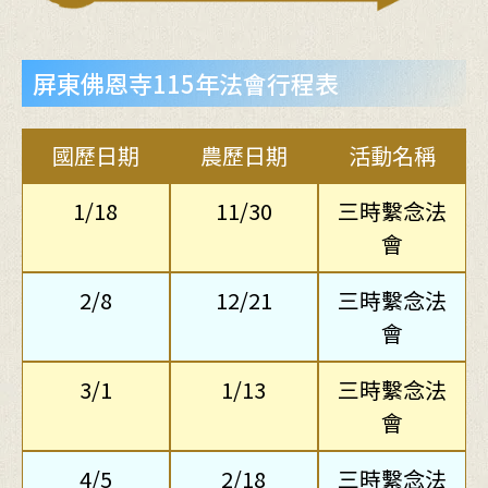
屏東佛恩寺115年法會行程表
國歷日期
農歷日期
活動名稱
1/18
11/30
三時繫念法
會
2/8
12/21
三時繫念法
會
3/1
1/13
三時繫念法
會
4/5
2/18
三時繫念法